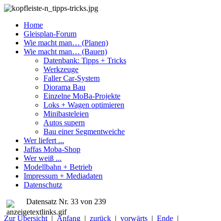
Home
Gleisplan-Forum
Wie macht man… (Planen)
Wie macht man… (Bauen)
Datenbank: Tipps + Tricks
Werkzeuge
Faller Car-System
Diorama Bau
Einzelne MoBa-Projekte
Loks + Wagen optimieren
Minibasteleien
Autos supern
Bau einer Segmentweiche
Wer liefert ...
Jaffas Moba-Shop
Wer weiß ...
Modellbahn + Betrieb
Impressum + Mediadaten
Datenschutz
Datensatz Nr. 33 von 239
Zur Übersicht
|
Anfang
|
zurück
|
vorwärts
|
Ende
|