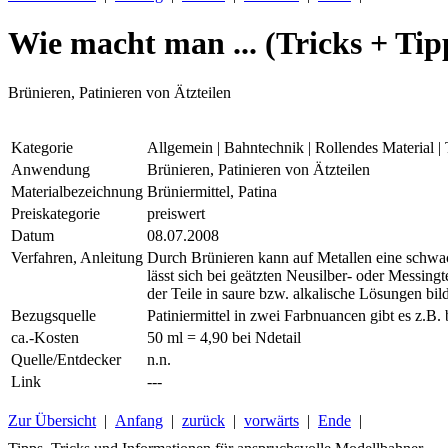
Wie macht man ... (Tricks + Tip
Brünieren, Patinieren von Ätzteilen
Kategorie
Allgemein | Bahntechnik | Rollendes Material | T
Anwendung
Brünieren, Patinieren von Ätzteilen
Materialbezeichnung
Brüniermittel, Patina
Preiskategorie
preiswert
Datum
08.07.2008
Verfahren, Anleitung
Durch Brünieren kann auf Metallen eine schwach
lässt sich bei geätzten Neusilber- oder Messin
der Teile in saure bzw. alkalische Lösungen bil
Bezugsquelle
Patiniermittel in zwei Farbnuancen gibt es z.B.
ca.-Kosten
50 ml = 4,90 bei Ndetail
Quelle/Entdecker
n.n.
Link
---
Zur Übersicht
|
Anfang
|
zurück
|
vorwärts
|
Ende
|