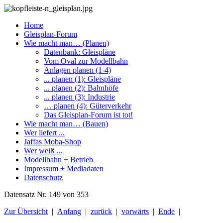
Home
Gleisplan-Forum
Wie macht man… (Planen)
Datenbank: Gleispläne
Vom Oval zur Modellbahn
Anlagen planen (1-4)
... planen (1): Gleispläne
... planen (2): Bahnhöfe
... planen (3): Industrie
… planen (4): Güterverkehr
Das Gleisplan-Forum ist tot!
Wie macht man… (Bauen)
Wer liefert ...
Jaffas Moba-Shop
Wer weiß ...
Modellbahn + Betrieb
Impressum + Mediadaten
Datenschutz
Datensatz Nr. 149 von 353
Zur Übersicht
|
Anfang
|
zurück
|
vorwärts
|
Ende
|