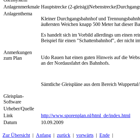
Anlagenmerkmale
Hauptstrecke (2-gleisig)|Nebenstrecke|Durchgan
Anlagenthema
Kleiner Durchgangsbahnhof und Trennungsbahnhof
äußersten Weichen knapp 500 Meter hat dieser 
Es handelt sich im Vorbild allerdings um einen rei
Beispiel für einen "Schattenbahnhof", der nicht im 
Anmerkungen
Udo Rauen hat einen guten Hinweis auf die Websi
zum Plan
an der Nordausfahrt des Bahnhofs.
Sämtliche Gleispläne aus dem Bereich Wuppertal/H
Gleisplan-
Software
Urheber/Quelle
Link
http://www.sporenplan.nl/html_de/index.html
Datum
10.09.2009
Zur Übersicht
|
Anfang
|
zurück
|
vorwärts
|
Ende
|