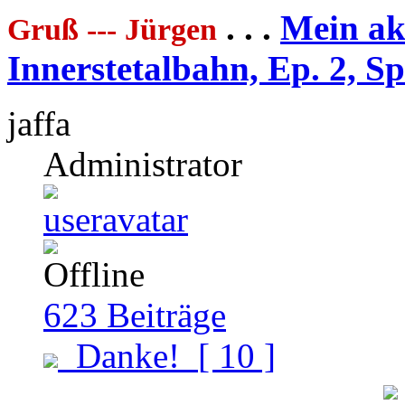
. . .
Mein akt
Gruß --- Jürgen
Innerstetalbahn, Ep. 2, S
jaffa
Administrator
623
Beiträge
Danke!
[ 10 ]