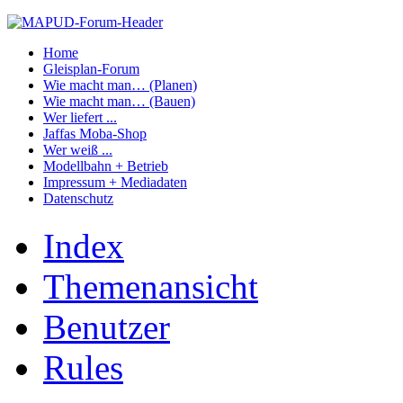
Home
Gleisplan-Forum
Wie macht man… (Planen)
Wie macht man… (Bauen)
Wer liefert ...
Jaffas Moba-Shop
Wer weiß ...
Modellbahn + Betrieb
Impressum + Mediadaten
Datenschutz
Index
Themenansicht
Benutzer
Rules