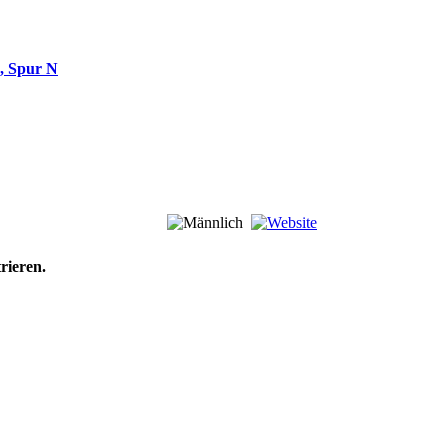
2, Spur N
rieren.