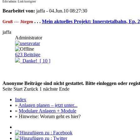
Edit/admin: Link korrigiert
Bearbeitet von:
jaffa - 04.Jun.10 08:27:30
. . .
Mein aktuelles Projekt: Innerstetalbahn, Ep. 
Gruß --- Jürgen
jaffa
Administrator
623
Beiträge
Danke!
[ 10 ]
Anonyme Beiträge sind nicht gestattet. Bitte einloggen oder regist
Seite
Start
Zurück
1
nächste
Ende
Index
»
Anlagen planen – jetzt unter...
»
Modulare Anlagen + Module
» Hinweise: Worum geht es hier?