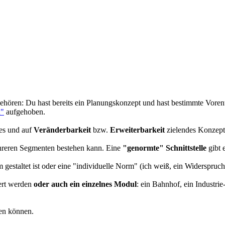
gehören
: Du hast bereits ein Planungskonzept und hast bestimmte Voren
n"
aufgehoben.
les und auf
Veränderbarkeit
bzw.
Erweiterbarkeit
zielendes Konzept
ehreren Segmenten bestehen kann. Eine
"genormte" Schnittstelle
gibt 
staltet ist oder eine "individuelle Norm" (ich weiß, ein Widerspruch in
iert werden
oder auch ein einzelnes Modul
: ein Bahnhof, ein Industri
den können.