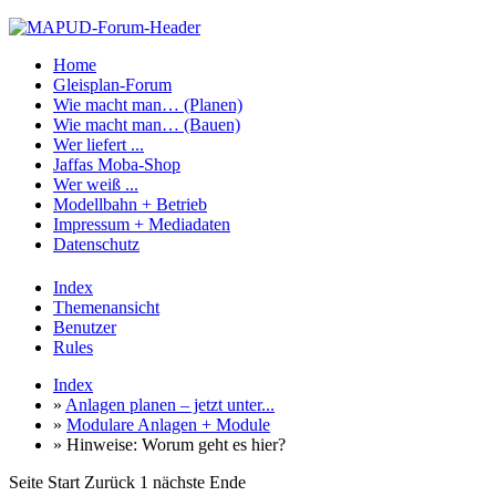
Home
Gleisplan-Forum
Wie macht man… (Planen)
Wie macht man… (Bauen)
Wer liefert ...
Jaffas Moba-Shop
Wer weiß ...
Modellbahn + Betrieb
Impressum + Mediadaten
Datenschutz
Index
Themenansicht
Benutzer
Rules
Index
»
Anlagen planen – jetzt unter...
»
Modulare Anlagen + Module
» Hinweise: Worum geht es hier?
Seite
Start
Zurück
1
nächste
Ende