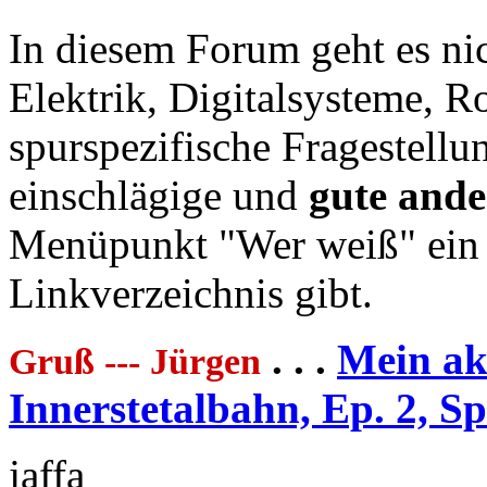
In diesem Forum geht es
ni
Elektrik, Digitalsysteme, R
spurspezifische Fragestellu
einschlägige und
gute ande
Menüpunkt "Wer weiß" ein
Linkverzeichnis gibt.
. . .
Mein akt
Gruß --- Jürgen
Innerstetalbahn, Ep. 2, S
jaffa