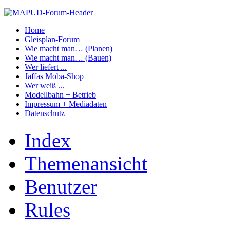
Home
Gleisplan-Forum
Wie macht man… (Planen)
Wie macht man… (Bauen)
Wer liefert ...
Jaffas Moba-Shop
Wer weiß ...
Modellbahn + Betrieb
Impressum + Mediadaten
Datenschutz
Index
Themenansicht
Benutzer
Rules