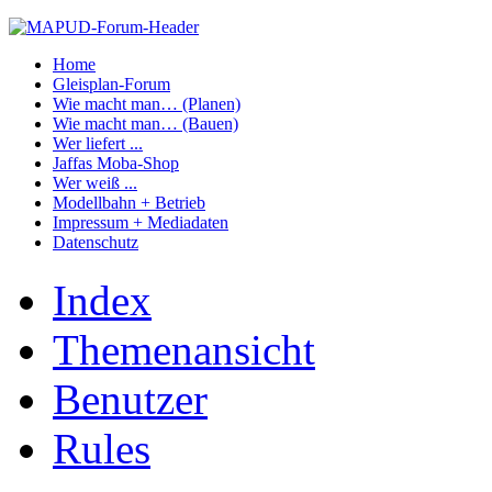
Home
Gleisplan-Forum
Wie macht man… (Planen)
Wie macht man… (Bauen)
Wer liefert ...
Jaffas Moba-Shop
Wer weiß ...
Modellbahn + Betrieb
Impressum + Mediadaten
Datenschutz
Index
Themenansicht
Benutzer
Rules