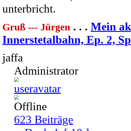
unterbricht.
. . .
Mein akt
Gruß --- Jürgen
Innerstetalbahn, Ep. 2, S
jaffa
Administrator
623
Beiträge