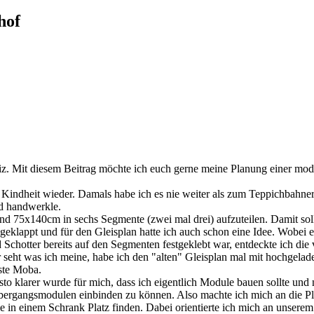
hof
z. Mit diesem Beitrag möchte ich euch gerne meine Planung einer modu
Kindheit wieder. Damals habe ich es nie weiter als zum Teppichbahner
nd handwerkle.
nd 75x140cm in sechs Segmente (zwei mal drei) aufzuteilen. Damit soll
eklappt und für den Gleisplan hatte ich auch schon eine Idee. Wobei ers
nd Schotter bereits auf den Segmenten festgeklebt war, entdeckte ich d
 ihr seht was ich meine, habe ich den "alten" Gleisplan mal mit hochg
rste Moba.
sto klarer wurde für mich, dass ich eigentlich Module bauen sollte un
it Übergangsmodulen einbinden zu können. Also machte ich mich an die 
 sie in einem Schrank Platz finden. Dabei orientierte ich mich an un