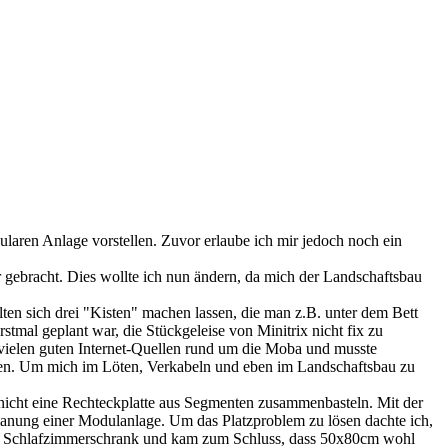
laren Anlage vorstellen. Zuvor erlaube ich mir jedoch noch ein
 gebracht. Dies wollte ich nun ändern, da mich der Landschaftsbau
ten sich drei "Kisten" machen lassen, die man z.B. unter dem Bett
tmal geplant war, die Stückgeleise von Minitrix nicht fix zu
ie vielen guten Internet-Quellen rund um die Moba und musste
eladen. Um mich im Löten, Verkabeln und eben im Landschaftsbau zu
d nicht eine Rechteckplatte aus Segmenten zusammenbasteln. Mit der
Planung einer Modulanlage. Um das Platzproblem zu lösen dachte ich,
serem Schlafzimmerschrank und kam zum Schluss, dass 50x80cm wohl