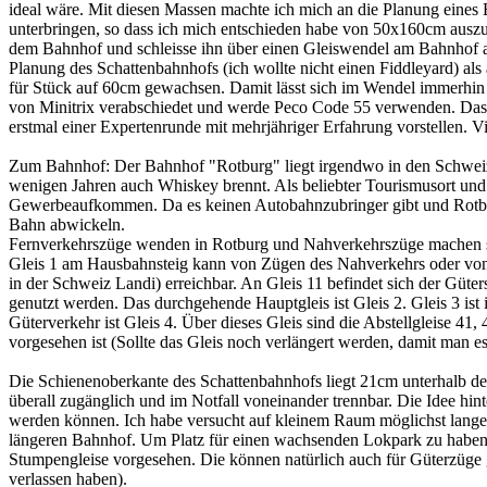
ideal wäre. Mit diesen Massen machte ich mich an die Planung eines 
unterbringen, so dass ich mich entschieden habe von 50x160cm ausz
dem Bahnhof und schleisse ihn über einen Gleiswendel am Bahnhof an
Planung des Schattenbahnhofs (ich wollte nicht einen Fiddleyard) als
für Stück auf 60cm gewachsen. Damit lässt sich im Wendel immerhin
von Minitrix verabschiedet und werde Peco Code 55 verwenden. Das Ho
erstmal einer Expertenrunde mit mehrjähriger Erfahrung vorstellen. Vi
Zum Bahnhof: Der Bahnhof "Rotburg" liegt irgendwo in den Schweizer V
wenigen Jahren auch Whiskey brennt. Als beliebter Tourismusort und
Gewerbeaufkommen. Da es keinen Autobahnzubringer gibt und Rotburg 
Bahn abwickeln.
Fernverkehrszüge wenden in Rotburg und Nahverkehrszüge machen si
Gleis 1 am Hausbahnsteig kann von Zügen des Nahverkehrs oder von 
in der Schweiz Landi) erreichbar. An Gleis 11 befindet sich der Güt
genutzt werden. Das durchgehende Hauptgleis ist Gleis 2. Gleis 3 ist
Güterverkehr ist Gleis 4. Über dieses Gleis sind die Abstellgleise 4
vorgesehen ist (Sollte das Gleis noch verlängert werden, damit man es
Die Schienenoberkante des Schattenbahnhofs liegt 21cm unterhalb de
überall zugänglich und im Notfall voneinander trennbar. Die Idee hin
werden können. Ich habe versucht auf kleinem Raum möglichst lange Gl
längeren Bahnhof. Um Platz für einen wachsenden Lokpark zu haben wu
Stumpengleise vorgesehen. Die können natürlich auch für Güterzüge 
verlassen haben).