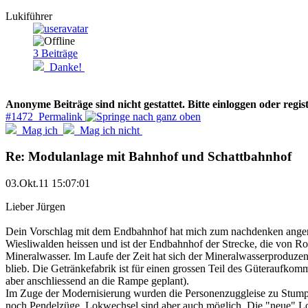
Lukiführer
3
Beiträge
Danke!
Anonyme Beiträge sind nicht gestattet. Bitte einloggen oder regist
#1472 Permalink
Mag ich
Mag ich nicht
Re: Modulanlage mit Bahnhof und Schattbahnhof
03.Okt.11 15:07:01
Lieber Jürgen
Dein Vorschlag mit dem Endbahnhof hat mich zum nachdenken angeregt.
Wiesliwalden heissen und ist der Endbahnhof der Strecke, die von Rot
Mineralwasser. Im Laufe der Zeit hat sich der Mineralwasserproduzent
blieb. Die Getränkefabrik ist für einen grossen Teil des Güteraufkom
aber anschliessend an die Rampe geplant).
Im Zuge der Modernisierung wurden die Personenzuggleise zu Stump
noch Pendelzüge. Lokwechsel sind aber auch möglich. Die "neue" L