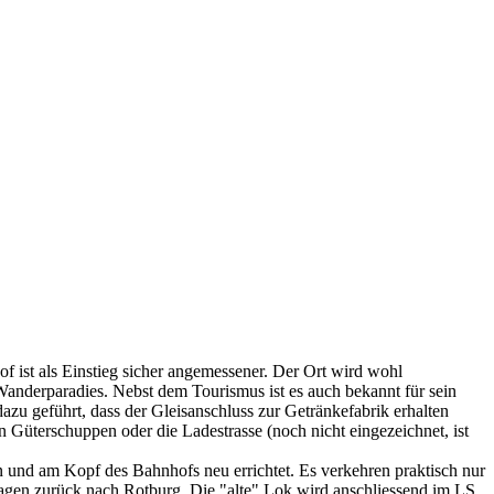
 ist als Einstieg sicher angemessener. Der Ort wird wohl
 Wanderparadies. Nebst dem Tourismus ist es auch bekannt für sein
azu geführt, dass der Gleisanschluss zur Getränkefabrik erhalten
n Güterschuppen oder die Ladestrasse (noch nicht eingezeichnet, ist
nd am Kopf des Bahnhofs neu errichtet. Es verkehren praktisch nur
gen zurück nach Rotburg. Die "alte" Lok wird anschliessend im LS