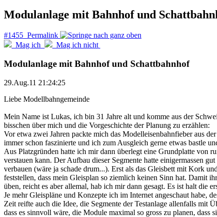
Modulanlage mit Bahnhof und Schattbahn
#1455 Permalink
Mag ich
Mag ich nicht
Modulanlage mit Bahnhof und Schattbahnhof
29.Aug.11 21:24:25
Liebe Modellbahngemeinde
Mein Name ist Lukas, ich bin 31 Jahre alt und komme aus der Schwei
bisschen über mich und die Vorgeschichte der Planung zu erzählen:
Vor etwa zwei Jahren packte mich das Modelleisenbahnfieber aus der 
immer schon faszinierte und ich zum Ausgleich gerne etwas bastle u
Aus Platzgründen hatte ich mir dann überlegt eine Grundplatte von ru
verstauen kann. Der Aufbau dieser Segmente hatte einigermassen gut g
verbauen (wäre ja schade drum...). Erst als das Gleisbett mit Kork u
feststellen, dass mein Gleisplan so ziemlich keinen Sinn hat. Damit
üben, reicht es aber allemal, hab ich mir dann gesagt. Es ist halt die e
Je mehr Gleispläne und Konzepte ich im Internet angeschaut habe, de
Zeit reifte auch die Idee, die Segmente der Testanlage allenfalls m
dass es sinnvoll wäre, die Module maximal so gross zu planen, dass