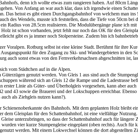
Bahnhofs, denn ich wollte etwas zum rangieren haben. Auf 80cm Länge l
ugehen. Von Anfang an war auch klar, dass ich irgendwie einen Schatt
. Das heisst es gibt einen Durchgangsbahnhof von welchem man ins Sc
 auch des Wendels, musste ich feststellen, dass die Tiefe von 50cm bei
 ein Radius von 28.5cm realisieren. Die Modulübergänge plane ich mi
lz ist schon vorhanden, jetzt fehlt nur noch das OK für den Gleispla
elleicht gibt es ja immer noch Stolpersteine. Zudem bin ich bahnbetrieb
oralpen. Rotburg selbst ist eine kleine Stadt. Berühmt für ihre Kur- u
 Ausgangspunkt für den Zugang zu Ski- und Wandergebieten in den Sch
auch sonst etwas von den Fernverkehrsachsen abgeschnitten ist, lass
ch vom Städtchen auf in die Alpen.
Güterzügen genutzt werden. Von Gleis 1 aus sind auch die Stumpengle
erschuppen während sich an Gleis 12 die Rampe und die Ladestrasse bef
 in erster Linie als Güter- und Überholgleis vorgesehen, kann aber auc
1, 42 und 43 sowie die Brauerei und der Lokschuppen erreichbar. Ebenso
 auch als Ziehgleis nutzen kann?).
r Schienenoberkannte des Bahnhofs. Mit dem geplanten Holz bleibt ein
ter dem Gleisplan für den Schattenbahnhof, ist eine vielfältige Nutzu
eise unterzubringen, so dass der Schattenbahnhof auch für längere Zugg
rden vier kurze Stumpengleise eingeplant (oben rechts). Auch für kürz
genutzt werden. Mit einem Lokwechsel können die dort abgestellten Zü