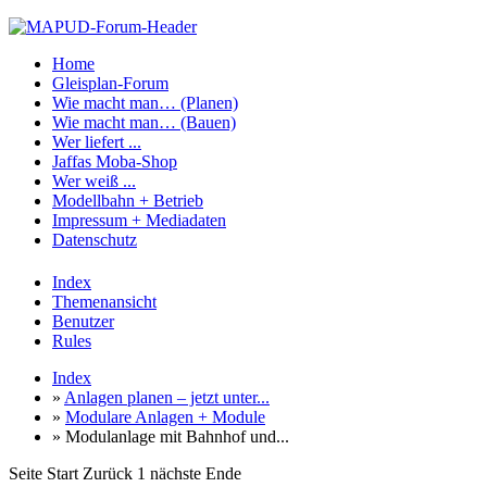
Home
Gleisplan-Forum
Wie macht man… (Planen)
Wie macht man… (Bauen)
Wer liefert ...
Jaffas Moba-Shop
Wer weiß ...
Modellbahn + Betrieb
Impressum + Mediadaten
Datenschutz
Index
Themenansicht
Benutzer
Rules
Index
»
Anlagen planen – jetzt unter...
»
Modulare Anlagen + Module
» Modulanlage mit Bahnhof und...
Seite
Start
Zurück
1
nächste
Ende