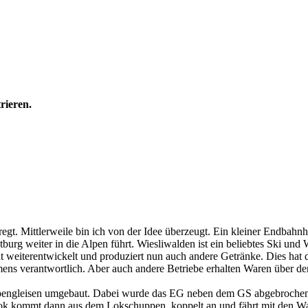
rieren.
 Mittlerweile bin ich von der Idee überzeugt. Ein kleiner Endbahnhof
burg weiter in die Alpen führt. Wiesliwalden ist ein beliebtes Ski und
 weiterentwickelt und produziert nun auch andere Getränke. Dies hat d
mens verantwortlich. Aber auch andere Betriebe erhalten Waren über de
engleisen umgebaut. Dabei wurde das EG neben dem GS abgebrochen u
ok kommt dann aus dem Lokschuppen, koppelt an und fährt mit den Wa