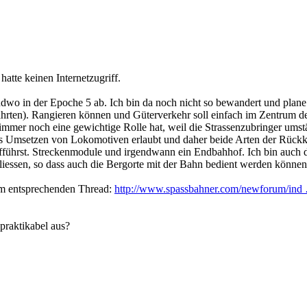
atte keinen Internetzugriff.
o in der Epoche 5 ab. Ich bin da noch nicht so bewandert und plane eig
ten). Rangieren können und Güterverkehr soll einfach im Zentrum der
 immer noch eine gewichtige Rolle hat, weil die Strassenzubringer umst
das Umsetzen von Lokomotiven erlaubt und daher beide Arten der Rückk
ufführst. Streckenmodule und irgendwann ein Endbahhof. Ich bin auch
hliessen, so dass auch die Bergorte mit der Bahn bedient werden können
m entsprechenden Thread:
http://www.spassbahner.com/newforum/ind
praktikabel aus?