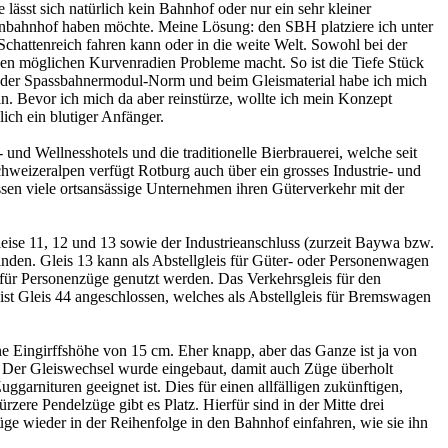
ässt sich natürlich kein Bahnhof oder nur ein sehr kleiner
enbahnhof haben möchte. Meine Lösung: den SBH platziere ich unter
hattenreich fahren kann oder in die weite Welt. Sowohl bei der
 den möglichen Kurvenradien Probleme macht. So ist die Tiefe Stück
t der Spassbahnermodul-Norm und beim Gleismaterial habe ich mich
n. Bevor ich mich da aber reinstürze, wollte ich mein Konzept
lich ein blutiger Anfänger.
nd Wellnesshotels und die traditionelle Bierbrauerei, welche seit
weizeralpen verfügt Rotburg auch über ein grosses Industrie- und
en viele ortsansässige Unternehmen ihren Güterverkehr mit der
ise 11, 12 und 13 sowie der Industrieanschluss (zurzeit Baywa bzw.
inden. Gleis 13 kann als Abstellgleis für Güter- oder Personenwagen
h für Personenzüge genutzt werden. Das Verkehrsgleis für den
 ist Gleis 44 angeschlossen, welches als Abstellgleis für Bremswagen
e Eingirffshöhe von 15 cm. Eher knapp, aber das Ganze ist ja von
ng. Der Gleiswechsel wurde eingebaut, damit auch Züge überholt
arnituren geeignet ist. Dies für einen allfälligen zukünftigen,
ere Pendelzüge gibt es Platz. Hierfür sind in der Mitte drei
ge wieder in der Reihenfolge in den Bahnhof einfahren, wie sie ihn