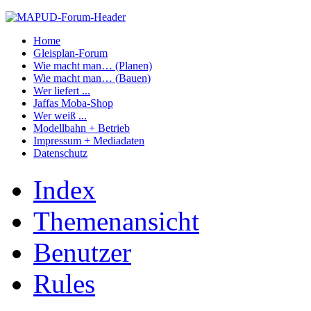
Home
Gleisplan-Forum
Wie macht man… (Planen)
Wie macht man… (Bauen)
Wer liefert ...
Jaffas Moba-Shop
Wer weiß ...
Modellbahn + Betrieb
Impressum + Mediadaten
Datenschutz
Index
Themenansicht
Benutzer
Rules