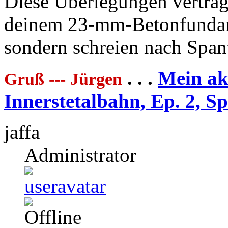
Diese Überlegungen vertrage
deinem 23-mm-Betonfundame
sondern schreien nach Span
. . .
Mein akt
Gruß --- Jürgen
Innerstetalbahn, Ep. 2, S
jaffa
Administrator