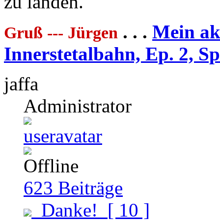
zu landen.
. . .
Mein akt
Gruß --- Jürgen
Innerstetalbahn, Ep. 2, S
jaffa
Administrator
623
Beiträge
Danke!
[ 10 ]