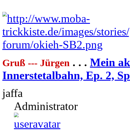
. . .
Mein akt
Gruß --- Jürgen
Innerstetalbahn, Ep. 2, S
jaffa
Administrator