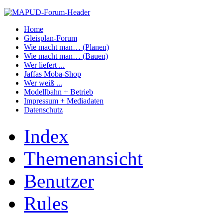
Home
Gleisplan-Forum
Wie macht man… (Planen)
Wie macht man… (Bauen)
Wer liefert ...
Jaffas Moba-Shop
Wer weiß ...
Modellbahn + Betrieb
Impressum + Mediadaten
Datenschutz
Index
Themenansicht
Benutzer
Rules