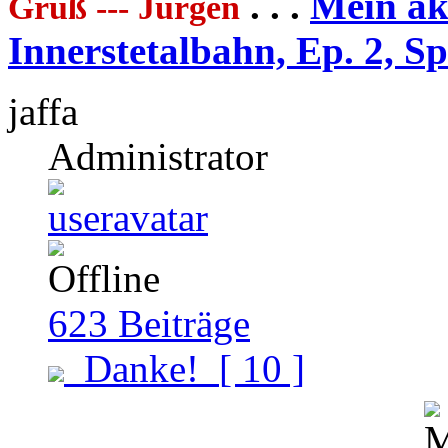
. . .
Mein akt
Gruß --- Jürgen
Innerstetalbahn, Ep. 2, S
jaffa
Administrator
623
Beiträge
Danke!
[ 10 ]