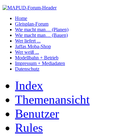
Home
Gleisplan-Forum
Wie macht man… (Planen)
Wie macht man… (Bauen)
Wer liefert ...
Jaffas Moba-Shop
Wer weiß ...
Modellbahn + Betrieb
Impressum + Mediadaten
Datenschutz
Index
Themenansicht
Benutzer
Rules