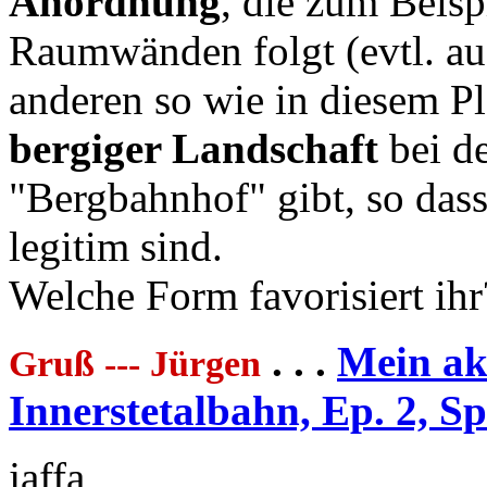
Anordnung
, die zum Beisp
Raumwänden folgt (evtl. au
anderen so wie in diesem P
bergiger Landschaft
bei de
"Bergbahnhof" gibt, so dass
legitim sind.
Welche Form favorisiert ihr
. . .
Mein akt
Gruß --- Jürgen
Innerstetalbahn, Ep. 2, S
jaffa