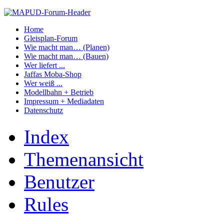
Home
Gleisplan-Forum
Wie macht man… (Planen)
Wie macht man… (Bauen)
Wer liefert ...
Jaffas Moba-Shop
Wer weiß ...
Modellbahn + Betrieb
Impressum + Mediadaten
Datenschutz
Index
Themenansicht
Benutzer
Rules