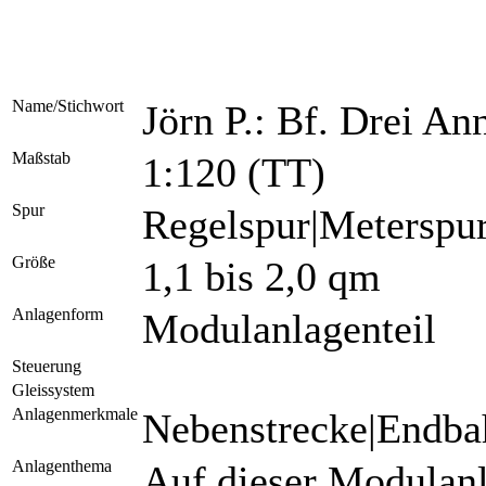
Name/Stichwort
Jörn P.: Bf. Drei A
Maßstab
1:120 (TT)
Spur
Regelspur|Meterspu
Größe
1,1 bis 2,0 qm
Anlagenform
Modulanlagenteil
Steuerung
Gleissystem
Anlagenmerkmale
Nebenstrecke|Endbah
Anlagenthema
Auf dieser Modulanl