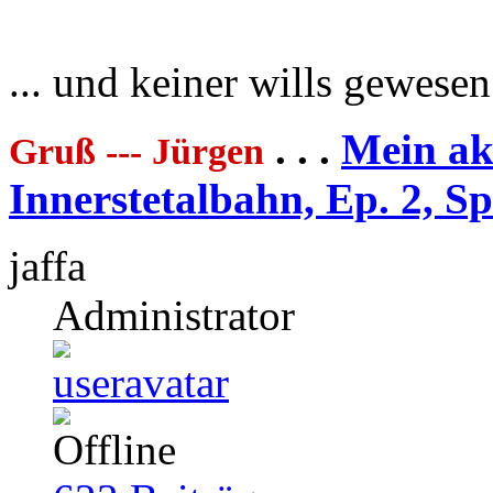
... und keiner wills gewesen
. . .
Mein akt
Gruß --- Jürgen
Innerstetalbahn, Ep. 2, S
jaffa
Administrator