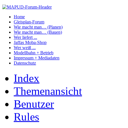
Home
Gleisplan-Forum
Wie macht man… (Planen)
Wie macht man… (Bauen)
Wer liefert ...
Jaffas Moba-Shop
Wer weiß ...
Modellbahn + Betrieb
Impressum + Mediadaten
Datenschutz
Index
Themenansicht
Benutzer
Rules