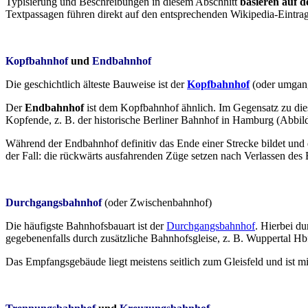
Typisierung und Beschreibungen in diesem Abschnitt
basieren auf d
Textpassagen führen direkt auf den entsprechenden Wikipedia-Eintrag
Kopfbahnhof
und
Endbahnhof
Die geschichtlich älteste Bauweise ist der
Kopfbahnhof
(oder umgangs
Der
Endbahnhof
ist dem Kopfbahnhof ähnlich. Im Gegensatz zu dies
Kopfende, z. B. der historische Berliner Bahnhof in Hamburg (Abbild
Während der Endbahnhof definitiv das Ende einer Strecke bildet und
der Fall: die rückwärts ausfahrenden Züge setzen nach Verlassen des 
Durchgangsbahnhof
(oder Zwischenbahnhof)
Die häufigste Bahnhofsbauart ist der
Durchgangsbahnhof
. Hierbei d
gegebenenfalls durch zusätzliche Bahnhofsgleise, z. B. Wuppertal H
Das Empfangsgebäude liegt meistens seitlich zum Gleisfeld und ist 