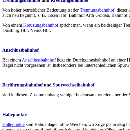
Trennungsbahnhof
und
Kreuzungsbahnhof
Von hoher betrieblicher Bedeutung ist der
Trennungsbahnhof
, dieser
auch neu beginnt), z. B. Essen Hbf, Bahnhof Arth-Goldau, Bahnhof 
Von einem
Kreuzungsbahnhof
spricht man, wenn ein beidseitiger Tre
Duisburg Hbf, Neuss Hbf.
Anschlussbahnhof
Bei einem
Anschlussbahnhof
liegt ein Durchgangsbahnhof an einer Ha
Regel nicht vorgesehen ist, insbesondere bei unterschiedlichen Spurw
Berührungsbahnhof
und
Spurwechselbahnhof
sind in diesem Zusammenhang weniger bedeutsam, werden aber der Vo
Haltepunkte
Haltepunkte
sind Bahnanlagen ohne Weichen, wo Züge planmäßig halte
Gegensatz zu einem Bahnhof nur halten und in einigen Fällen auch w