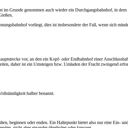
 ist im Grunde genommen auch wieder ein Durchgangsbahnhof, in dem au
Gießen.
nnungsbahnhof vorliegt, dies ist insbesondere der Fall, wenn sich min
uptstrecke vor, an den ein Kopf- oder Endbahnhof einer Anschlussbahn
eiten, daher ist ein Umsteigen bzw. Umladen der Fracht zwingend erfor
llständigkeit halber benannt.
n, beginnen oder enden. Ein Haltepunkt bietet also nur eine Ein- un
enden, nicht aber einander überholen oder kreuzen.