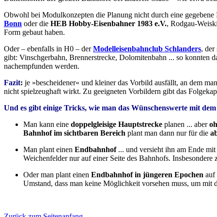
Obwohl bei Modulkonzepten die Planung nicht durch eine gegebene 
Bonn
oder die
HEB Hobby-Eisenbahner 1983 e.V.
, Rodgau-Weiski
Form gebaut haben.
Oder – ebenfalls in H0 – der
Modelleisenbahnclub Schlanders
, der
gibt: Vinschgerbahn, Brennerstrecke, Dolomitenbahn ... so konnten 
nachempfunden werden.
Fazit
:
je »bescheidener« und kleiner das Vorbild ausfällt, an dem man 
nicht spielzeughaft wirkt. Zu geeigneten Vorbildern gibt das Folgekap
Und es gibt einige Tricks, wie man das Wünschenswerte mit d
Man kann eine
doppelgleisige Hauptstrecke
planen ... aber
oh
Bahnhof im sichtbaren Bereich
plant man dann nur für die
a
Man plant einen
Endbahnhof
... und versieht ihn am Ende mit
Weichenfelder nur auf einer Seite des Bahnhofs. Insbesondere 
Oder man plant einen
Endbahnhof in jüngeren Epochen
auf 
Umstand, dass man keine Möglichkeit vorsehen muss, um mit 
Zurück zum Seitenanfang