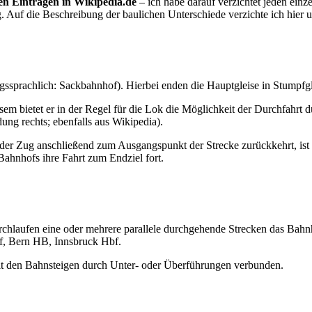
en Einträgen in Wikipedia.de
– ich habe darauf verzichtet jeden einz
. Auf die Beschreibung der baulichen Unterschiede verzichte ich hier u
sprachlich: Sackbahnhof). Hierbei enden die Hauptgleise in Stumpfglei
em bietet er in der Regel für die Lok die Möglichkeit der Durchfahr
ung rechts; ebenfalls aus Wikipedia).
 der Zug anschließend zum Ausgangspunkt der Strecke zurückkehrt, ist
Bahnhofs ihre Fahrt zum Endziel fort.
urchlaufen eine oder mehrere parallele durchgehende Strecken das Bahn
bf, Bern HB, Innsbruck Hbf.
mit den Bahnsteigen durch Unter- oder Überführungen verbunden.