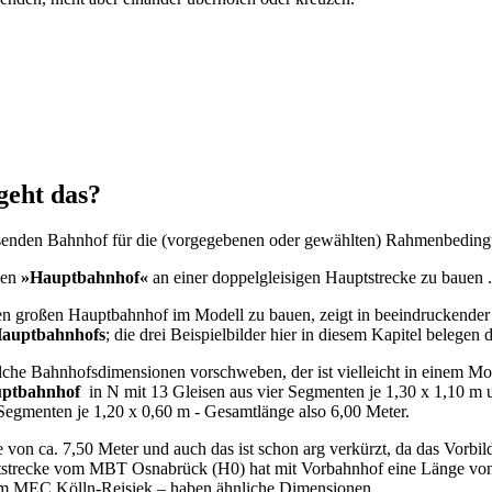
geht das?
passenden Bahnhof für die (vorgegebenen oder gewählten) Rahmenbeding
nen
»Hauptbahnhof«
an einer doppelgleisigen Hauptstrecke zu bauen .
nen großen Hauptbahnhof im Modell zu bauen, zeigt in beeindruckender
 Hauptbahnhofs
; die drei Beispielbilder hier in diesem Kapitel belegen
lche Bahnhofsdimensionen vorschweben, der ist vielleicht in einem Mo
ptbahnhof
in N mit 13 Gleisen aus vier Segmenten je 1,30 x 1,10 m 
 Segmenten je 1,20 x 0,60 m - Gesamtlänge also 6,00 Meter.
von ca. 7,50 Meter und auch das ist schon arg verkürzt, da das Vorbi
uptstrecke vom MBT Osnabrück (H0) hat mit Vorbahnhof eine Länge von
im MEC Kölln-Reisiek – haben ähnliche Dimensionen.