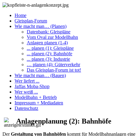
Home
Gleisplan-Forum
Wie macht man… (Planen)
Datenbank: Gleispläne
Vom Oval zur Modellbahn
Anlagen planen (1-4)
... planen (1): Gleispläne
... planen (2): Bahnhöfe
... planen (3): Industrie
… planen (4): Güterverkehr
Das Gleisplan-Forum ist tot!
Wie macht man… (Bauen)
Wer liefert ...
Jaffas Moba-Shop
Wer weiß ...
Modellbahn + Betrieb
Impressum + Mediadaten
Datenschutz
Anlagenplanung (2): Bahnhöfe
Der
Gestaltung von Bahnhöfen
kommt für Modellbahnanlagen eine b