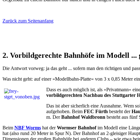
Zurück zum Seitenanfang
2. Vorbildgerechte Bahnhöfe im Modell ... 
Die Antwort vorweg: ja das geht ... sofern man den richtigen und 
Was nicht geht: auf einer »Modellbahn-Platte« von 3 x 0,85 Meter ei
Dass es auch möglich ist, als »Privatmann« ei
vorbildgerechten Nachbau des Stuttgarter
Das ist aber sicherlich eine Ausnahme. Wem so
aufgehoben. Beim
FEC Fürth
besteht der
Hau
m. Der
Bahnhof Waldbronn
besteht aus fünf
Beim
NBF Worms
hat der
Wormser Bahnhof
im Modell eine Länge 
hat (also rund 20 Meter in Spur N). Der Bahnhof an 2-gleisiger Ha
Dimensionen der großen Bahnhöfe bei anderen Clubs – wie etwa be