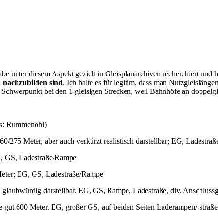
e unter diesem Aspekt gezielt in Gleisplanarchiven recherchiert und
h nachzubilden sind
. Ich halte es für legitim, dass man Nutzgleislän
r Schwerpunkt bei den 1-gleisigen Strecken, weil Bahnhöfe an doppel
ts: Rummenohl)
60/275 Meter, aber auch verkürzt realistisch darstellbar; EG, Ladestr
EG, GS, Ladestraße/Rampe
Meter; EG, GS, Ladestraße/Rampe
glaubwürdig darstellbar. EG, GS, Rampe, Ladestraße, div. Anschlussg
e gut 600 Meter. EG, großer GS, auf beiden Seiten Laderampen/-straß