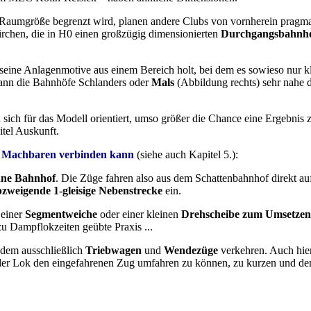
Raumgröße begrenzt wird, planen andere Clubs von vornherein pragma
rchen, die in H0 einen großzügig dimensionierten
Durchgangsbahnhof
 seine Anlagenmotive aus einem Bereich holt, bei dem es sowieso nur 
dann die Bahnhöfe Schlanders oder
Mals
(Abbildung rechts) sehr nahe 
sich für das Modell orientiert, umso größer die Chance eine Ergebnis z
itel Auskunft.
em Machbaren verbinden kann
(siehe auch Kapitel 5.):
ne Bahnhof
. Die Züge fahren also aus dem Schattenbahnhof direkt au
bzweigende 1-gleisige Nebenstrecke
ein.
 einer
Segmentweiche
oder einer kleinen
Drehscheibe zum Umsetzen
zu Dampflokzeiten geübte Praxis ...
dem ausschließlich
Triebwagen
und
Wendezüge
verkehren. Auch hie
der Lok den eingefahrenen Zug umfahren zu können, zu kurzen und d