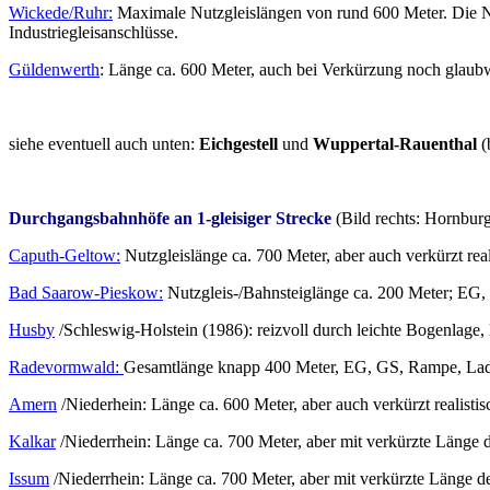
Wickede/Ruhr:
Maximale Nutzgleislängen von rund 600 Meter. Die Nutz
Industriegleisanschlüsse.
Güldenwerth
: Länge ca. 600 Meter, auch bei Verkürzung noch glaubw
siehe eventuell auch unten:
Eichgestell
und
Wuppertal-Rauenthal
(
Durchgangsbahnhöfe an 1-gleisiger Strecke
(Bild rechts: Hornbur
Caputh-Geltow:
Nutzgleislänge ca. 700 Meter, aber auch verkürzt reali
Bad Saarow-Pieskow:
Nutzgleis-/Bahnsteiglänge ca. 200 Meter; EG,
Husby
/Schleswig-Holstein (1986): reizvoll durch leichte Bogenlag
Radevormwald:
Gesamtlänge knapp 400 Meter, EG, GS, Rampe, Lad
Amern
/Niederhein: Länge ca. 600 Meter, aber auch verkürzt realisti
Kalkar
/Niederrhein: Länge ca. 700 Meter, aber mit verkürzte Länge d
Issum
/Niederrhein: Länge ca. 700 Meter, aber mit verkürzte Länge de